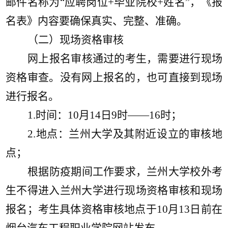
邮件名称为“应聘岗位+毕业院校+姓名”，《报
名表》内容要确保真实、完整、准确。
（二）现场资格审核
网上报名审核通过的考生，
需要进行现场
资格审查。没有网上报名的，也可直接到现场
进行报名。
1.
时间
：
10
月
14
日
9
时
——16时
；
2.
地点：
兰州大学
及其附近设立的审核地
点；
根据防疫期间工作要求，
兰州大学校外考
生不得
进入兰州大学进行现场资格审核和
现场
报名；考生
具体资格审核
地点于
1
0
月
1
3
日前在